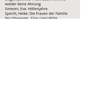
wieder keine Ahnung.
Simeoni, Eva: Höllenjahre.
Specht, Heike: Die Frauen der Familie
Feuchtwanger. Eine unerzählte
Geschichte.
Specht, Heike: Ihre Seite der Geschichte.
Deutschland und seine First Ladies von
1949 bis heute.
Specht, Heike: Die Frauen der Familie
Feuchtwanger.
Staecker, Jörn / Toplak, Matthias: Die
Wikinger.
Waigel, Theo: Ehrlichkeit ist eine
Währung. Erinnerungen.
von Becker, Peter: Die Einstein-Protokolle.
Zoske, Robert: Es reut mich nichts.
Porträt einer Widerständigen (Sophie
Scholl)
Biografie (Gegenwart)
Horn, Isabell: Bleibt das jetzt so? Die
Depression, mein unperfektes Leben und
ich.