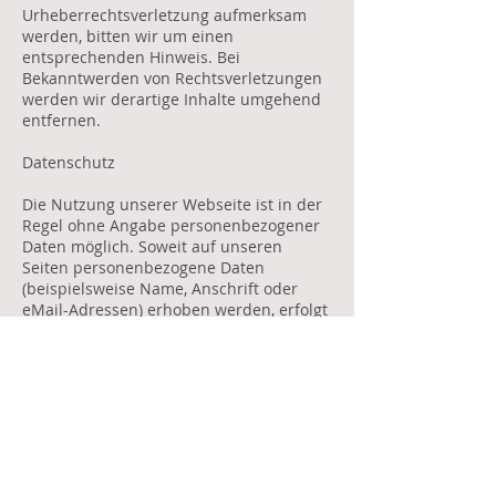
Urheberrechtsverletzung aufmerksam
werden, bitten wir um einen
entsprechenden Hinweis. Bei
Bekanntwerden von Rechtsverletzungen
werden wir derartige Inhalte umgehend
entfernen.
Datenschutz
Die Nutzung unserer Webseite ist in der
Regel ohne Angabe personenbezogener
Daten möglich. Soweit auf unseren
Seiten personenbezogene Daten
(beispielsweise Name, Anschrift oder
eMail-Adressen) erhoben werden, erfolgt
dies, soweit möglich, stets auf freiwilliger
Basis. Diese Daten werden ohne Ihre
ausdrückliche Zustimmung nicht an
Dritte weitergegeben. Wir weisen darauf
hin, dass die Datenübertragung im
Internet (z.B. bei der Kommunikation per
E-Mail) Sicherheitslücken aufweisen
kann. Ein lückenloser Schutz der Daten